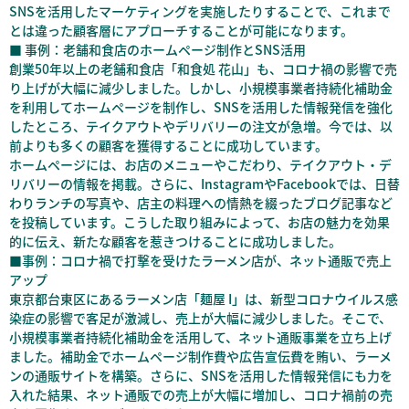
SNSを活用したマーケティングを実施したりすることで、これまで
とは違った顧客層にアプローチすることが可能になります。
■ 事例：老舗和食店のホームページ制作とSNS活用
創業50年以上の老舗和食店「和食処 花山」も、コロナ禍の影響で売
り上げが大幅に減少しました。しかし、小規模事業者持続化補助金
を利用してホームページを制作し、SNSを活用した情報発信を強化
したところ、テイクアウトやデリバリーの注文が急増。今では、以
前よりも多くの顧客を獲得することに成功しています。
ホームページには、お店のメニューやこだわり、テイクアウト・デ
リバリーの情報を掲載。さらに、InstagramやFacebookでは、日替
わりランチの写真や、店主の料理への情熱を綴ったブログ記事など
を投稿しています。こうした取り組みによって、お店の魅力を効果
的に伝え、新たな顧客を惹きつけることに成功しました。
■
事例：コロナ禍で打撃を受けたラーメン店が、ネット通販で売上
アップ
東京都台東区にあるラーメン店「麺屋 I」は、新型コロナウイルス感
染症の影響で客足が激減し、売上が大幅に減少しました。そこで、
小規模事業者持続化補助金を活用して、ネット通販事業を立ち上げ
ました。補助金でホームページ制作費や広告宣伝費を賄い、ラーメ
ンの通販サイトを構築。さらに、SNSを活用した情報発信にも力を
入れた結果、ネット通販での売上が大幅に増加し、コロナ禍前の売