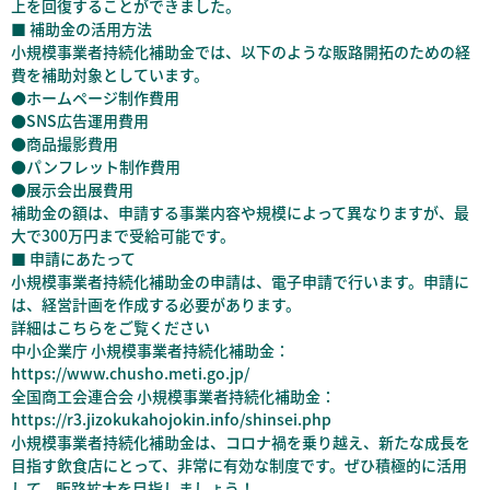
上を回復することができました。
■ 補助金の活用方法
小規模事業者持続化補助金では、以下のような販路開拓のための経
費を補助対象としています。
●ホームページ制作費用
●SNS広告運用費用
●商品撮影費用
●パンフレット制作費用
●展示会出展費用
補助金の額は、申請する事業内容や規模によって異なりますが、最
大で300万円まで受給可能です。
■ 申請にあたって
小規模事業者持続化補助金の申請は、電子申請で行います。申請に
は、経営計画を作成する必要があります。
詳細はこちらをご覧ください
中小企業庁 小規模事業者持続化補助金：
https://www.chusho.meti.go.jp/
全国商工会連合会 小規模事業者持続化補助金：
https://r3.jizokukahojokin.info/shinsei.php
小規模事業者持続化補助金は、コロナ禍を乗り越え、新たな成長を
目指す飲食店にとって、非常に有効な制度です。ぜひ積極的に活用
して、販路拡大を目指しましょう！